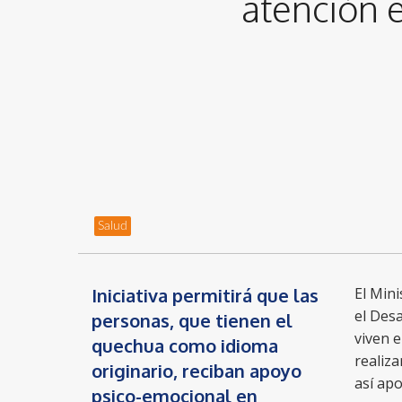
atención 
Salud
Iniciativa permitirá que las
El Mini
el Desa
personas, que tienen el
viven 
quechua como idioma
realiza
originario, reciban apoyo
así ap
psico-emocional en