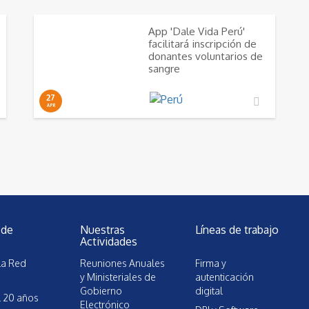
App 'Dale Vida Perú'
facilitará inscripción de
donantes voluntarios de
sangre
27
APR
 de
Nuestras
Líneas de trabajo
Actividades
la Red
Reuniones Anuales
Firma y
y Ministeriales de
autenticación
Gobierno
digital
l 20 años
Electrónico