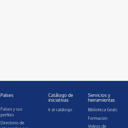
Países
Catálogo de
Servicios y
iniciativas
herramientas
Países y sus
Ir al catálogo
Biblioteca Gealc
perfiles
Formación
Directorio de
Videos de