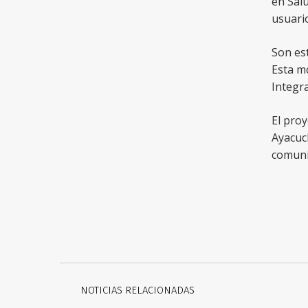
en Sal
usuario
Son est
Esta mo
Integra
El proy
Ayacuch
comuni
NOTICIAS RELACIONADAS