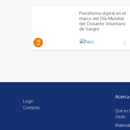
Plataforma digital en el
marco del Día Mundial
del Donante Voluntario
de Sangre
12
JUN
Acerca
Login
Contacto
Qué es 
Gealc
Materia