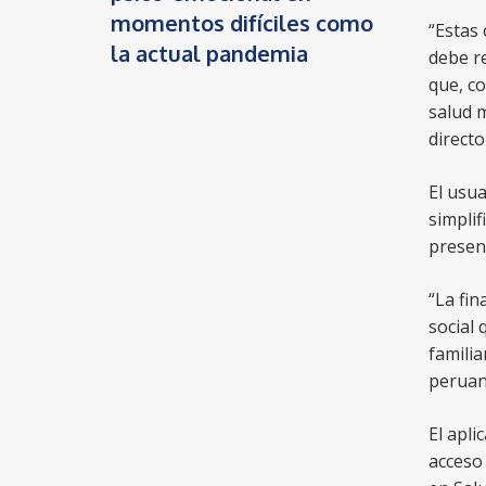
momentos difíciles como
“Estas 
la actual pandemia
debe r
que, c
salud m
directo
El usua
simplif
presen
“La fin
social 
familia
peruano
El apli
acceso 