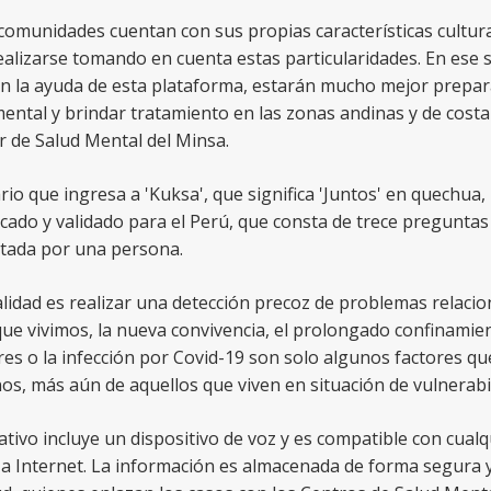
comunidades cuentan con sus propias características cultura
ealizarse tomando en cuenta estas particularidades. En ese 
on la ayuda de esta plataforma, estarán mucho mejor prepara
ental y brindar tratamiento en las zonas andinas y de costa
r de Salud Mental del Minsa.
rio que ingresa a 'Kuksa', que significa 'Juntos' en quechua,
icado y validado para el Perú, que consta de trece preguntas
tada por una persona.
alidad es realizar una detección precoz de problemas relacio
que vivimos, la nueva convivencia, el prolongado confinamien
res o la infección por Covid-19 son solo algunos factores qu
s, más aún de aquellos que viven en situación de vulnerabil
cativo incluye un dispositivo de voz y es compatible con cua
a Internet. La información es almacenada de forma segura y 