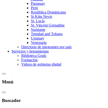
Paraguay
Perú
República Dominicana
St Kitts Nevis
St. Lucía
St. Vincent Grenadine
Suriname
Trinidad and Tobago
Uruguay
Venezuela
Directorio de integrantes por país
Servicios y herramientas
Biblioteca Gealc
Formación
Videos de gobierno digital
Menú
Buscador