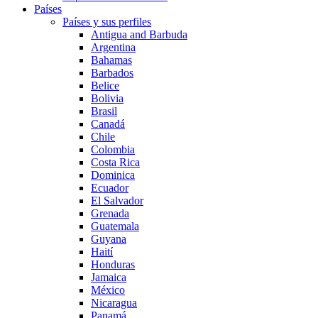
Países
Países y sus perfiles
Antigua and Barbuda
Argentina
Bahamas
Barbados
Belice
Bolivia
Brasil
Canadá
Chile
Colombia
Costa Rica
Dominica
Ecuador
El Salvador
Grenada
Guatemala
Guyana
Haití
Honduras
Jamaica
México
Nicaragua
Panamá