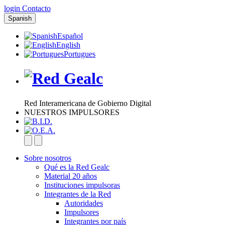
login
Contacto
Spanish
Español
English
Portugues
Red Interamericana de Gobierno Digital
NUESTROS IMPULSORES
Sobre nosotros
Qué es la Red Gealc
Material 20 años
Instituciones impulsoras
Integrantes de la Red
Autoridades
Impulsores
Integrantes por país