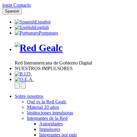
login
Contacto
Spanish
Español
English
Portugues
Red Interamericana de Gobierno Digital
NUESTROS IMPULSORES
Sobre nosotros
Qué es la Red Gealc
Material 20 años
Instituciones impulsoras
Integrantes de la Red
Autoridades
Impulsores
Integrantes por país