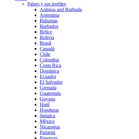
Países y sus perfiles
Antigua and Barbuda
Argentina
Bahamas
Barbados
Belice
Bolivia
Brasil
Canadá
Chile
Colombia
Costa Rica
Dominica
Ecuador
El Salvador
Grenada
Guatemala
Guyana
Haití
Honduras
Jamaica
México
Nicaragua
Panamá
Paraguay