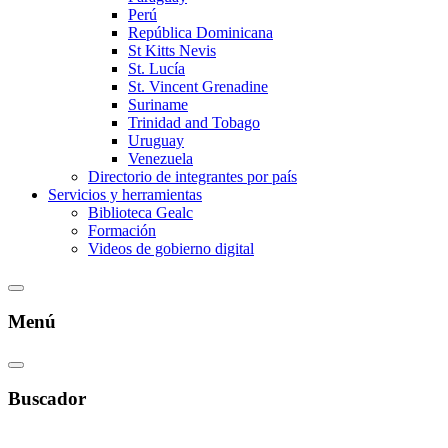
Perú
República Dominicana
St Kitts Nevis
St. Lucía
St. Vincent Grenadine
Suriname
Trinidad and Tobago
Uruguay
Venezuela
Directorio de integrantes por país
Servicios y herramientas
Biblioteca Gealc
Formación
Videos de gobierno digital
Menú
Buscador
Estás en