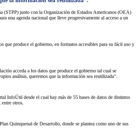
ue la información sea reutilizada”.
encia (STPP) junto con la Organización de Estados Americanos (OEA)
para una agenda nacional que lleve progresivamente al acceso a un
os que produce el gobierno, en formatos accesibles para su fácil uso y
lación acceda a los datos que produce el gobierno tal cual se
opios análisis, queremos que la información sea reutilizada”.
tal InfoÚtil desde el cual hay más de 55 bases de datos de distintos
 entre otros.
el Plan Quinquenal de Desarrollo, donde se plantea como uno de sus