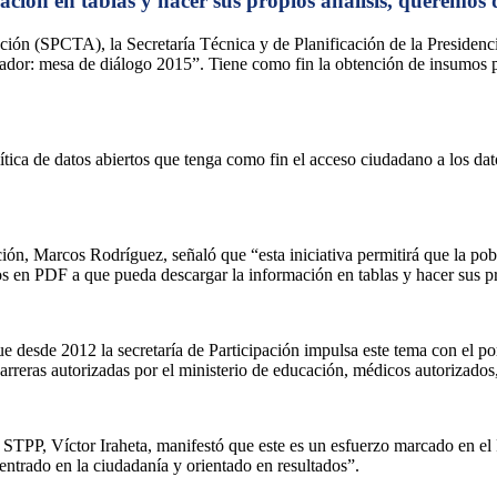
ión en tablas y hacer sus propios análisis, queremos q
pción (SPCTA), la Secretaría Técnica y de Planificación de la Presid
lvador: mesa de diálogo 2015”. Tiene como fin la obtención de insumos 
tica de datos abiertos que tenga como fin el acceso ciudadano a los dat
ión, Marcos Rodríguez, señaló que “esta iniciativa permitirá que la pob
s en PDF a que pueda descargar la información en tablas y hacer sus pr
ue desde 2012 la secretaría de Participación impulsa este tema con el por
rreras autorizadas por el ministerio de educación, médicos autorizados,
la STPP, Víctor Iraheta, manifestó que este es un esfuerzo marcado en 
entrado en la ciudadanía y orientado en resultados”.